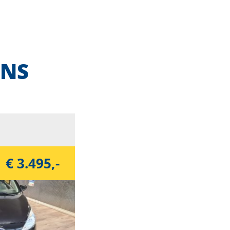
ONS
€ 3.495,-