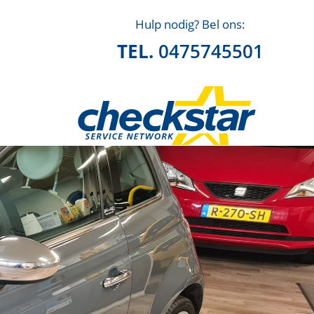
Hulp nodig? Bel ons:
TEL.
0475745501