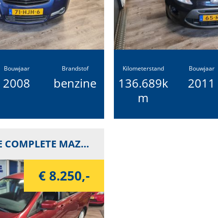
r
F
o
r
d
K
Bouwjaar
Brandstof
Kilometerstand
Bouwjaar
a
2008
benzine
136.689k
2011
m
ZEER MOOIE COMPLETE MAZDA 5
€ 8.250,-