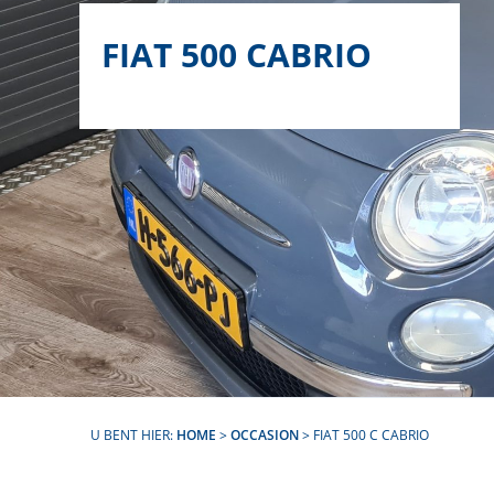
FIAT 500 CABRIO
U BENT HIER:
HOME
>
OCCASION
> FIAT 500 C CABRIO