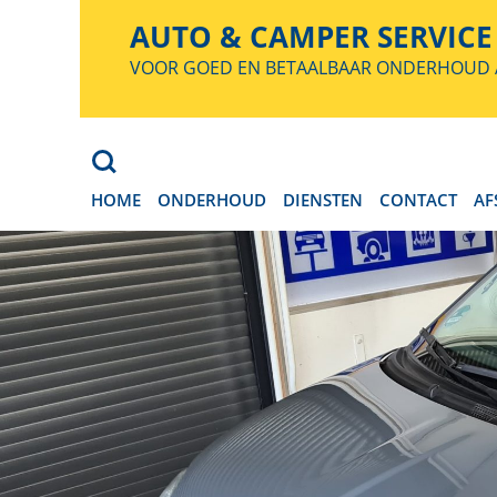
AUTO & CAMPER SERVIC
VOOR GOED EN BETAALBAAR ONDERHOUD A
Search
HOME
ONDERHOUD
DIENSTEN
CONTACT
AF